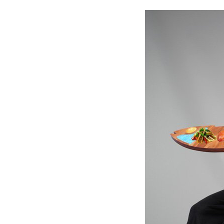
OCCHIATA
è un tagliere artigianale, in legno iroko, ma non solo. è anche un vassoio o piatto di portata a forma di pesce, made in Italy. presenta elementi realizzati 
Has elements made of amalfi coast pottery